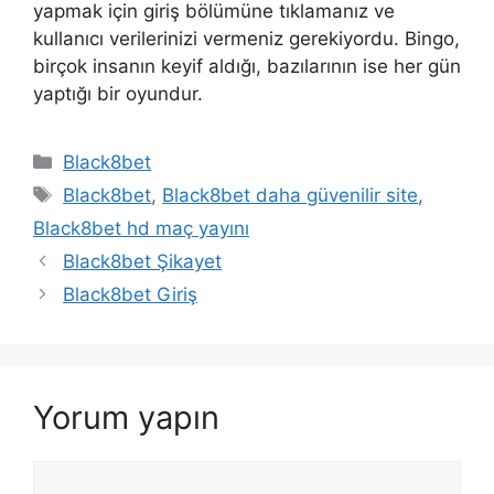
yapmak için giriş bölümüne tıklamanız ve
kullanıcı verilerinizi vermeniz gerekiyordu. Bingo,
birçok insanın keyif aldığı, bazılarının ise her gün
yaptığı bir oyundur.
Kategoriler
Black8bet
Etiketler
Black8bet
,
Black8bet daha güvenilir site
,
Black8bet hd maç yayını
Black8bet Şikayet
Black8bet Giriş
Yorum yapın
Yorum