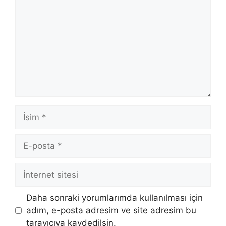
İsim
E-
posta
İnternet
sitesi
Daha sonraki yorumlarımda kullanılması için
adım, e-posta adresim ve site adresim bu
tarayıcıya kaydedilsin.