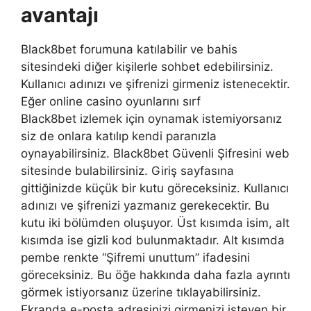
avantajı
Black8bet forumuna katılabilir ve bahis
sitesindeki diğer kişilerle sohbet edebilirsiniz.
Kullanıcı adınızı ve şifrenizi girmeniz istenecektir.
Eğer online casino oyunlarını sırf
Black8bet izlemek için oynamak istemiyorsanız
siz de onlara katılıp kendi paranızla
oynayabilirsiniz. Black8bet Güvenli Şifresini web
sitesinde bulabilirsiniz. Giriş sayfasına
gittiğinizde küçük bir kutu göreceksiniz. Kullanıcı
adınızı ve şifrenizi yazmanız gerekecektir. Bu
kutu iki bölümden oluşuyor. Üst kısımda isim, alt
kısımda ise gizli kod bulunmaktadır. Alt kısımda
pembe renkte “Şifremi unuttum” ifadesini
göreceksiniz. Bu öğe hakkında daha fazla ayrıntı
görmek istiyorsanız üzerine tıklayabilirsiniz.
Ekranda e-posta adresinizi girmenizi isteyen bir