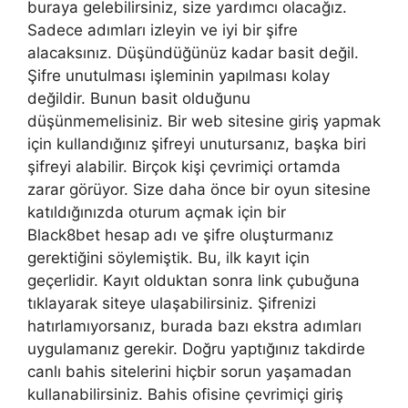
buraya gelebilirsiniz, size yardımcı olacağız.
Sadece adımları izleyin ve iyi bir şifre
alacaksınız. Düşündüğünüz kadar basit değil.
Şifre unutulması işleminin yapılması kolay
değildir. Bunun basit olduğunu
düşünmemelisiniz. Bir web sitesine giriş yapmak
için kullandığınız şifreyi unutursanız, başka biri
şifreyi alabilir. Birçok kişi çevrimiçi ortamda
zarar görüyor. Size daha önce bir oyun sitesine
katıldığınızda oturum açmak için bir
Black8bet hesap adı ve şifre oluşturmanız
gerektiğini söylemiştik. Bu, ilk kayıt için
geçerlidir. Kayıt olduktan sonra link çubuğuna
tıklayarak siteye ulaşabilirsiniz. Şifrenizi
hatırlamıyorsanız, burada bazı ekstra adımları
uygulamanız gerekir. Doğru yaptığınız takdirde
canlı bahis sitelerini hiçbir sorun yaşamadan
kullanabilirsiniz. Bahis ofisine çevrimiçi giriş