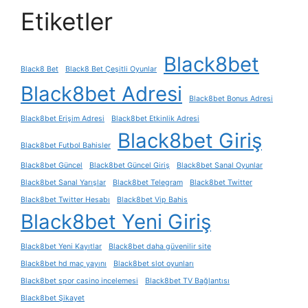
Etiketler
Black8bet
Black8 Bet
Black8 Bet Çeşitli Oyunlar
Black8bet Adresi
Black8bet Bonus Adresi
Black8bet Erişim Adresi
Black8bet Etkinlik Adresi
Black8bet Giriş
Black8bet Futbol Bahisler
Black8bet Güncel
Black8bet Güncel Giriş
Black8bet Sanal Oyunlar
Black8bet Sanal Yarışlar
Black8bet Telegram
Black8bet Twitter
Black8bet Twitter Hesabı
Black8bet Vip Bahis
Black8bet Yeni Giriş
Black8bet Yeni Kayıtlar
Black8bet daha güvenilir site
Black8bet hd maç yayını
Black8bet slot oyunları
Black8bet spor casino incelemesi
Black8bet TV Bağlantısı
Black8bet Şikayet