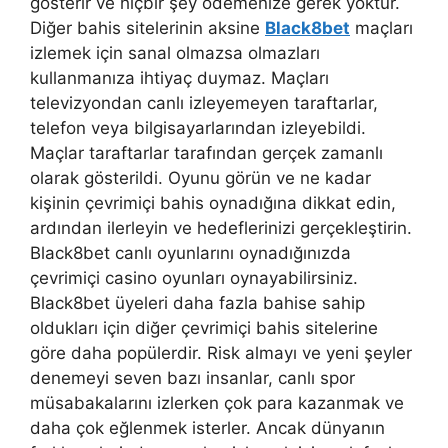
gösterir ve hiçbir şey ödemenize gerek yoktur.
Diğer bahis sitelerinin aksine
Black8bet
maçları
izlemek için sanal olmazsa olmazları
kullanmanıza ihtiyaç duymaz. Maçları
televizyondan canlı izleyemeyen taraftarlar,
telefon veya bilgisayarlarından izleyebildi.
Maçlar taraftarlar tarafından gerçek zamanlı
olarak gösterildi. Oyunu görün ve ne kadar
kişinin çevrimiçi bahis oynadığına dikkat edin,
ardından ilerleyin ve hedeflerinizi gerçekleştirin.
Black8bet canlı oyunlarını oynadığınızda
çevrimiçi casino oyunları oynayabilirsiniz.
Black8bet üyeleri daha fazla bahise sahip
oldukları için diğer çevrimiçi bahis sitelerine
göre daha popülerdir. Risk almayı ve yeni şeyler
denemeyi seven bazı insanlar, canlı spor
müsabakalarını izlerken çok para kazanmak ve
daha çok eğlenmek isterler. Ancak dünyanın