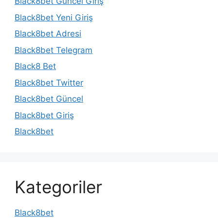
Black8bet Güncel Giriş
Black8bet Yeni Giriş
Black8bet Adresi
Black8bet Telegram
Black8 Bet
Black8bet Twitter
Black8bet Güncel
Black8bet Giriş
Black8bet
Kategoriler
Black8bet