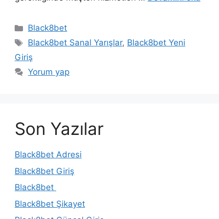
Kategoriler
Black8bet
Etiketler
Black8bet Sanal Yarışlar
,
Black8bet Yeni
Giriş
Yorum yap
Son Yazılar
Black8bet Adresi
Black8bet Giriş
Black8bet
Black8bet Şikayet