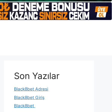
Son Yazılar
Black8bet Adresi
Black8bet Giriş
Black8bet