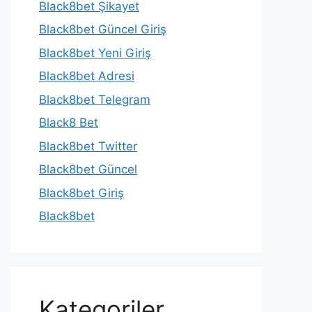
Black8bet Şikayet
Black8bet Güncel Giriş
Black8bet Yeni Giriş
Black8bet Adresi
Black8bet Telegram
Black8 Bet
Black8bet Twitter
Black8bet Güncel
Black8bet Giriş
Black8bet
Kategoriler